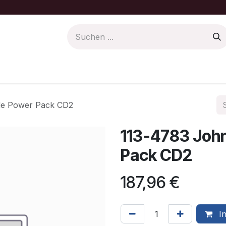
Farbe/Pflege
Motoren Ersatzteile
de Power Pack CD2
113-4783 Joh
Pack CD2
187,96
€
In