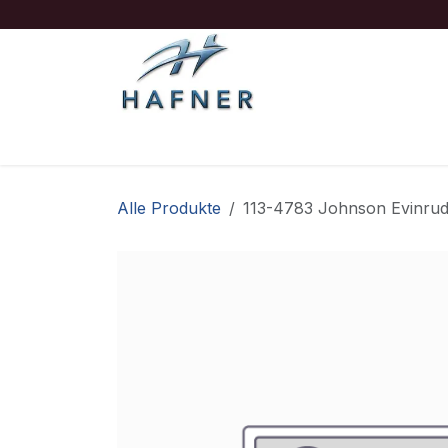
Zum Inhalt springen
Ausrüstung
Boote/Motoren
Sicherheit
Alle Produkte
113-4783 Johnson Evinru