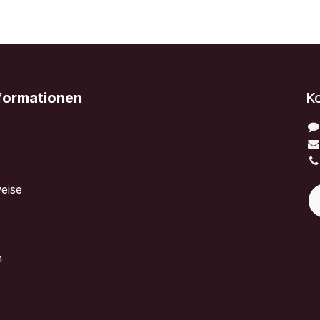
nformationen
K
eise
n