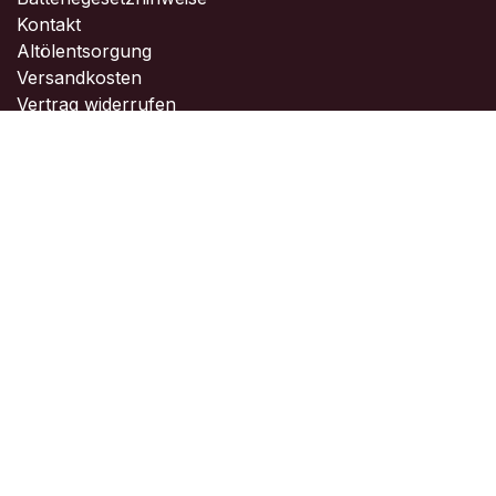
Kontakt
Altölentsorgung
Versandkosten
Vertrag widerrufen
Kontakt
Kontaktieren Sie uns ...
info@seesack-yachting.de
+49 7141 8999123
Copyright © Seesack Yachting
Powered by
- Die #1
Open-Source-E-