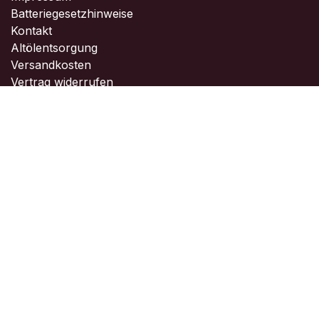
Batteriegesetzhinweise
Kontakt
Altölentsorgung
Versandkosten
Vertrag widerrufen
Kontakt
Kontaktieren Sie uns ...
info@seesack-yachting.de
+49 7141 8999123
Copyright © Seesack Yachting