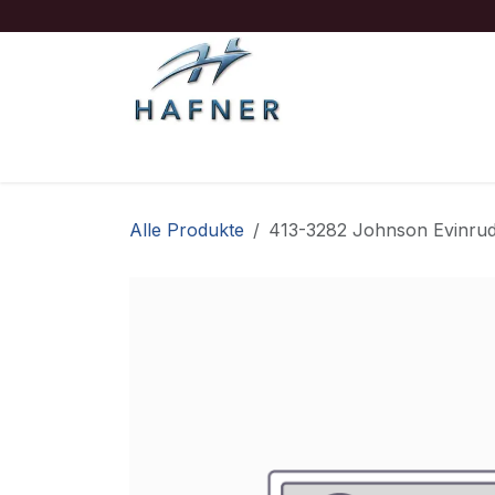
Zum Inhalt springen
Ausrüstung
Boote/Motoren
Sicherheit
Alle Produkte
413-3282 Johnson Evinru