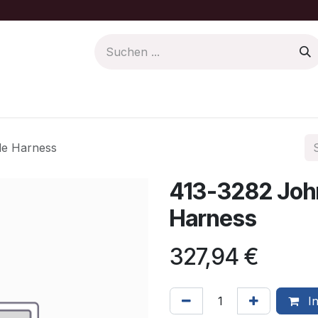
Farbe/Pflege
Motoren Ersatzteile
de Harness
413-3282 Joh
Harness
327,94
€
In