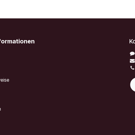
nformationen
K
eise
n