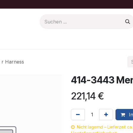
Farbe/Pflege
Motoren Ersatzteile
 r Harness
414-3443 Mer
221,14
€
In
Nicht lagernd – Lieferzeit c