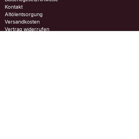
Kontakt
Altölentsorgung
Versandkosten
Vertrag widerrufen
Kontakt
Kontaktieren Sie uns ...
info@seesack-yachting.de
+49 7141 8999123
Copyright © Seesack Yachting
Powered by
- Die #1
Open-Source-E-