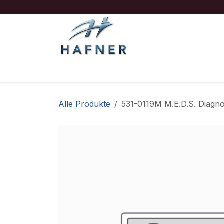
Zum Inhalt springen
Ausrüstung
Boote/Motoren
Sicherheit
Alle Produkte
531-0119M M.E.D.S. Diagn