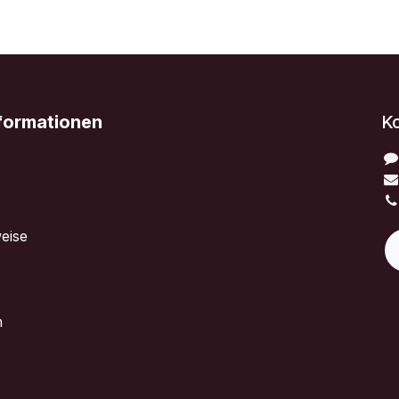
nformationen
K
eise
n