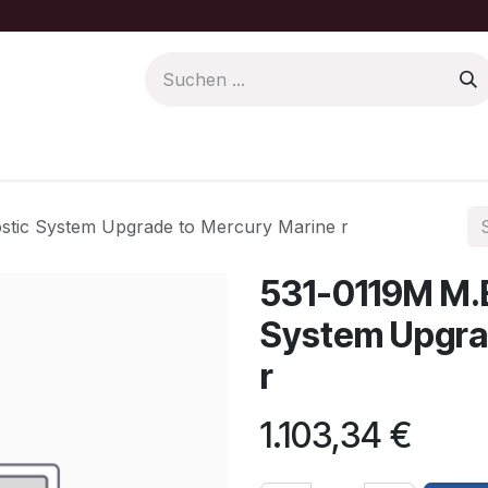
Farbe/Pflege
Motoren Ersatzteile
ostic System Upgrade to Mercury Marine r
531-0119M M.E
System Upgra
r
1.103,34
€