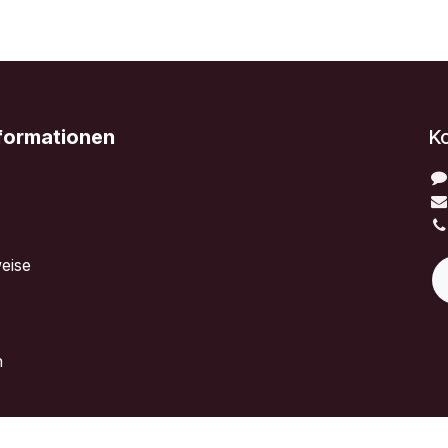
nformationen
K
eise
n