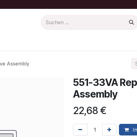
Farbe/Pflege
Motoren Ersatzteile
lve Assembly
551-33VA Rep
Assembly
22,68
€
In