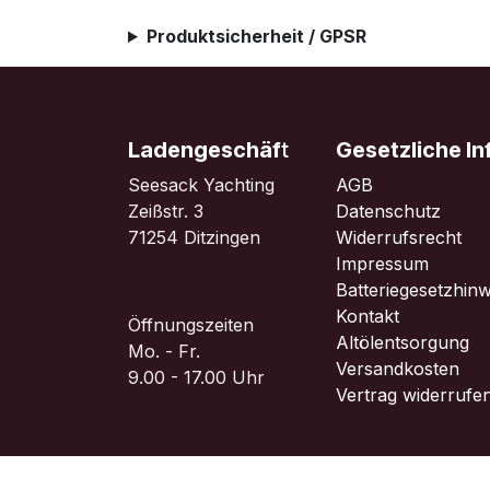
Produktsicherheit / GPSR
Ladengeschäf
t
Gesetzliche I
Seesack Yachting
AGB
Zeißstr. 3
Datenschutz
71254 Ditzingen
Widerrufsrecht
Impressum
Batteriegesetzhinw
Kontakt
Öffnungszeiten
Altölentsorgung
Mo. - Fr.
Versandkosten
9.00 - 17.00 Uhr
Vertrag widerrufe