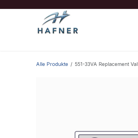
Zum Inhalt springen
Ausrüstung
Boote/Motoren
Sicherheit
Alle Produkte
551-33VA Replacement Va