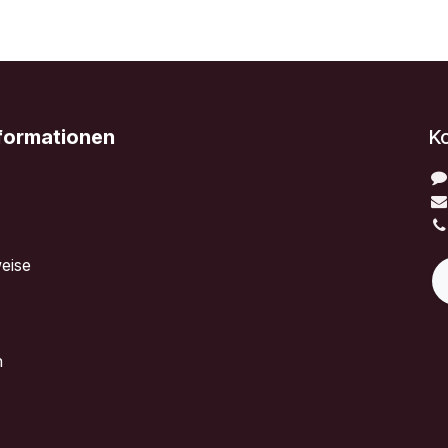
nformationen
K
eise
n