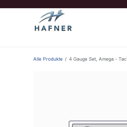
Zum Inhalt springen
Ausrüstung
Boote/Motoren
Sicherheit
Alle Produkte
4 Gauge Set, Amega - Tach