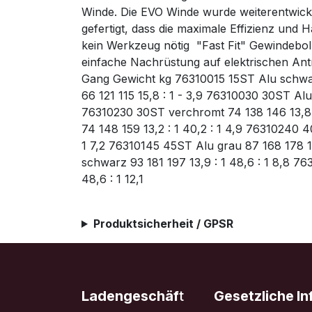
Winde. Die EVO Winde wurde weiterentwicke
gefertigt, dass die maximale Effizienz und 
kein Werkzeug nötig  "Fast Fit" Gewindebol
einfache Nachrüstung auf elektrischen A
Gang Gewicht kg 76310015 15ST Alu schwarz 
66 121 115 15,8 : 1 - 3,9 76310030 30ST Alu
76310230 30ST verchromt 74 138 146 13,8 :
74 148 159 13,2 : 1 40,2 : 1 4,9 76310240 
1 7,2 76310145 45ST Alu grau 87 168 178 1
schwarz 93 181 197 13,9 : 1 48,6 : 1 8,8 7
48,6 : 1 12,1
Produktsicherheit / GPSR
Ladengeschäf
t
Gesetzliche I