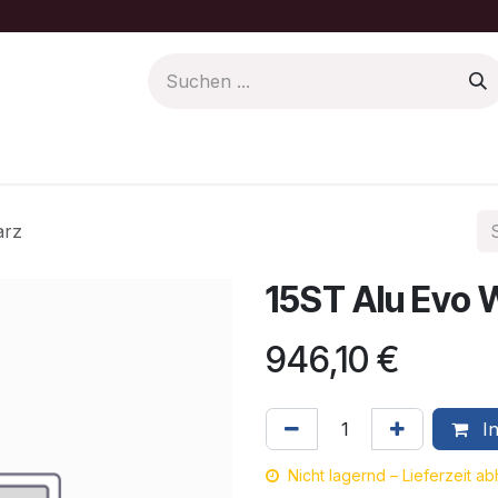
Farbe/Pflege
Motoren Ersatzteile
arz
15ST Alu Evo 
946,10
€
In
Nicht lagernd – Lieferzeit a