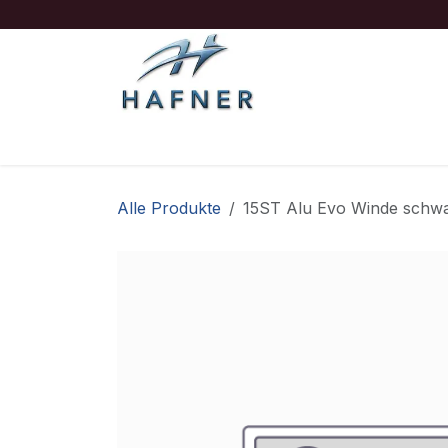
Zum Inhalt springen
Ausrüstung
Boote/Motoren
Sicherheit
Alle Produkte
15ST Alu Evo Winde schw