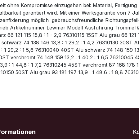
lt ohne Kompromisse einzugehen bei: Material, Fertigung 
Haltbarkeit garantiert wird. Mit einer Werksgarantie von 7 J
zenfixierung möglich  gebrauchsfreundliche Richtungspfeile
ntrieb Artikelnummer Lewmar Modell Ausführung Trommel
66 121 115 15,8 : 1 - 2,9 76310115 15ST Alu grau 66 121 1
 schwarz 74 138 146 13,8 : 1 29,2 : 1 4,2 76310130 30ST Alu
 1 29,2 : 1 5,6 76310040 40ST Alu schwarz 74 148 159 13,
40ST verchromt 74 148 159 13,2 : 1 40,2 : 1 6,5 76310045 4
3,9 : 1 44,8 : 1 7,2 76310245 45ST verchromt 87 168 178 1
6310150 50ST Alu grau 93 181 197 13,9 : 1 48,6 : 1 8,8 7631
nformationen
K