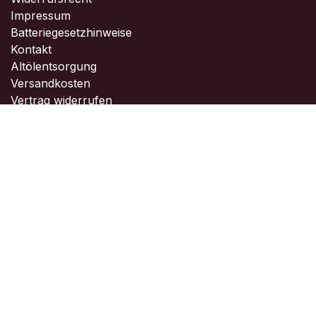
Impressum
Batteriegesetzhinweise
Kontakt
Altölentsorgung
Versandkosten
Vertrag widerrufen
Kontakt
Kontaktieren Sie uns ...
info@seesack-yachting.de
+49 7141 8999123