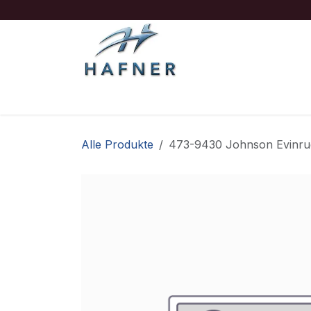
Zum Inhalt springen
Ausrüstung
Boote/Motoren
Sicherheit
Alle Produkte
473-9430 Johnson Evinru