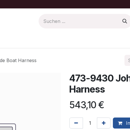
Farbe/Pflege
Motoren Ersatzteile
de Boat Harness
473-9430 Joh
Harness
543,10
€
In