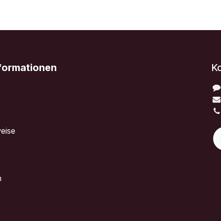
nformationen
K
eise
n