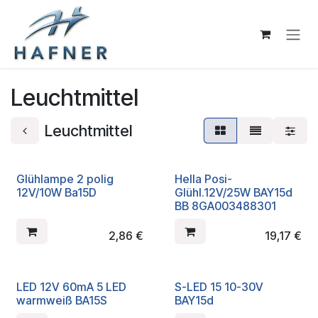
Zum Inhalt springen
Leuchtmittel
Leuchtmittel
Glühlampe 2 polig
Hella Posi-
12V/10W Ba15D
Glühl.12V/25W BAY15d
BB 8GA003488301
2,86
€
19,17
€
LED 12V 60mA 5 LED
S-LED 15 10-30V
warmweiß BA15S
BAY15d