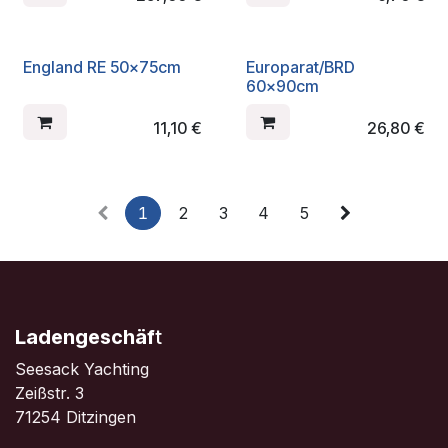
England RE 50x75cm
Europarat/BRD
60x90cm
11,10
€
26,80
€
1
2
3
4
5
Ladengeschäf
t
Seesack Yachting
Zeißstr. 3
71254 Ditzingen