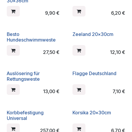
30x36cm
9,90
€
6,20
€
Besto
Zeeland 20x30cm
Hundeschwimmweste
27,50
€
12,10
€
Auslösering für
Flagge Deutschland
Rettungsweste
13,00
€
7,10
€
Korbbefestigung
Korsika 20x30cm
Universal
257,00
€
6,70
€