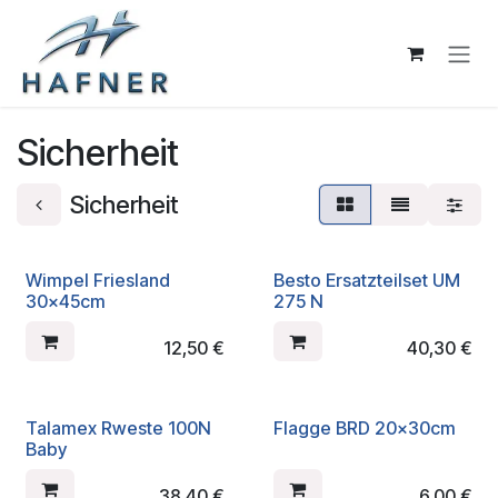
Zum Inhalt springen
Sicherheit
Sicherheit
Wimpel Friesland
Besto Ersatzteilset UM
30x45cm
275 N
12,50
€
40,30
€
Talamex Rweste 100N
Flagge BRD 20x30cm
Baby
38,40
€
6,00
€