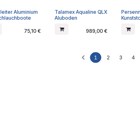
leiter Aluminium
Talamex Aqualine QLX
Persenn
Schlauchboote
Aluboden
Kunststo
75,10
€
989,00
€
1
2
3
4