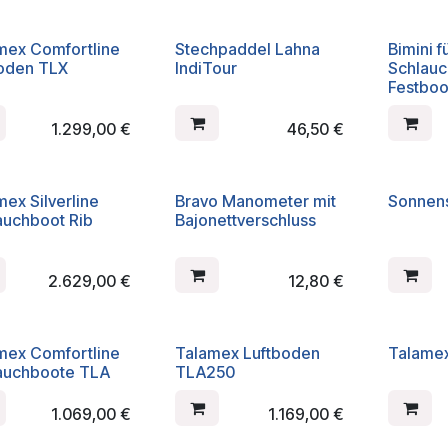
mex Comfortline
Stechpaddel Lahna
Bimini f
oden TLX
IndiTour
Schlau
Festboo
1.299,00
€
46,50
€
mex Silverline
Bravo Manometer mit
Sonnen
auchboot Rib
Bajonettverschluss
2.629,00
€
12,80
€
mex Comfortline
Talamex Luftboden
Talame
auchboote TLA
TLA250
1.069,00
€
1.169,00
€