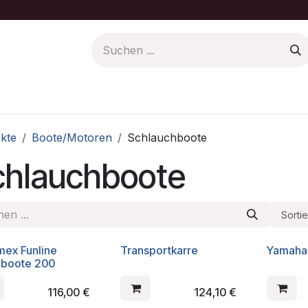
Farbe/Pflege
Motoren Ersatzteile
kte
Boote/Motoren
Schlauchboote
chlauchboote
Sorti
mex Funline
Transportkarre
Yamaha
boote 200
116,00
€
124,10
€