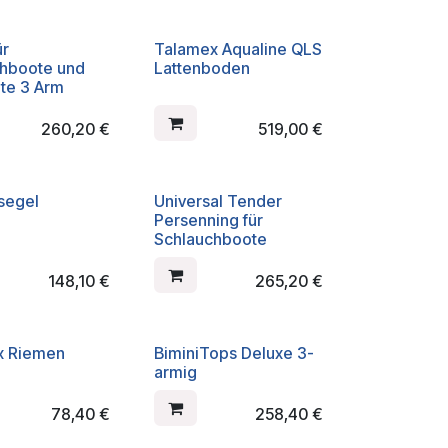
ür
Talamex Aqualine QLS
chboote und
Lattenboden
te 3 Arm
260,20
€
519,00
€
segel
Universal Tender
Persenning für
Schlauchboote
148,10
€
265,20
€
x Riemen
BiminiTops Deluxe 3-
armig
78,40
€
258,40
€