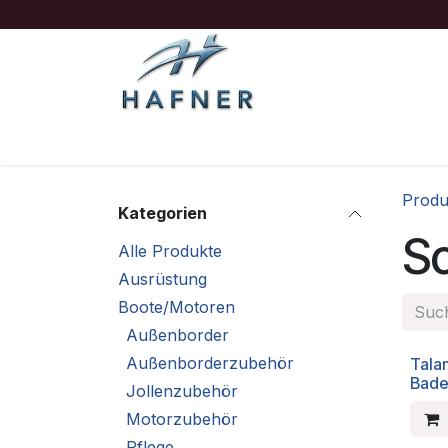
Zum Inhalt springen
Ausrüstung
Boote/Motoren
Sicherheit
Produ
Kategorien
S
Alle Produkte
Ausrüstung
Boote/Motoren
Außenborder
Außenborderzubehör
Tala
Bade
Jollenzubehör
Motorzubehör
Pflege