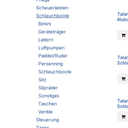
Scheuerleisten
Tala
Schlauchboote
Alub
Bimini
Geräteträger
Leitern
Luftpumpen
Paddel/Ruder
Tala
Schl
Persenning
Schlauchboote
Sitz
Slipräder
Sonstiges
Tala
Taschen
Schl
Ventile
Steuerung
Tanks