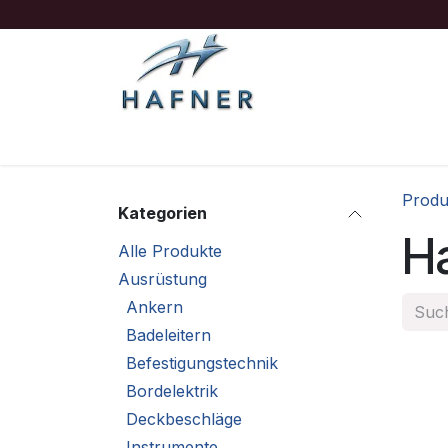
Zum Inhalt springen
Ausrüstung
Boote/Motoren
Sicherheit
Produ
Kategorien
H
Alle Produkte
Ausrüstung
Ankern
Badeleitern
Befestigungstechnik
Bordelektrik
Deckbeschläge
Instrumente