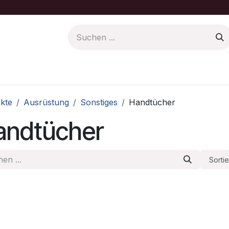
Farbe/Pflege
Motoren Ersatzteile
kte
Ausrüstung
Sonstiges
Handtücher
andtücher
Sorti